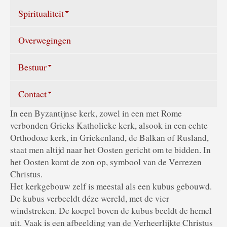
Spiritualiteit
Overwegingen
Symboliek
Wat ons bezielt
Bestuur
Contact
Samenstelling bestuur
In een Byzantijnse kerk, zowel in een met Rome
Jaarverslag
Stuur een e-mail
verbonden Grieks Katholieke kerk, alsook in een echte
Orthodoxe kerk, in Griekenland, de Balkan of Rusland,
ANBI
Contactpersonen
staat men altijd naar het Oosten gericht om te bidden. In
het Oosten komt de zon op, symbool van de Verrezen
Christus.
Het kerkgebouw zelf is meestal als een kubus gebouwd.
De kubus verbeeldt déze wereld, met de vier
windstreken. De koepel boven de kubus beeldt de hemel
uit. Vaak is een afbeelding van de Verheerlijkte Christus