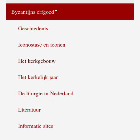
De goddelijke liturgie
Byzantijns erfgoed
Bereikbaarheid
Geschiedenis
Iconostase en iconen
Het kerkgebouw
Het kerkelijk jaar
De liturgie in Nederland
Literatuur
Informatie sites