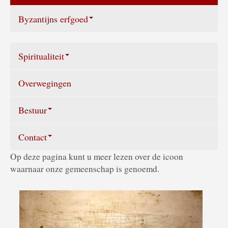
De goddelijke liturgie
Byzantijns erfgoed
Bereikbaarheid
Geschiedenis
Spiritualiteit
Iconostase en iconen
Overwegingen
Symboliek
Het kerkgebouw
Wat ons bezielt
Bestuur
Het kerkelijk jaar
Contact
Samenstelling bestuur
De liturgie in Nederland
Op deze pagina kunt u meer lezen over de icoon
Jaarverslag
Stuur een e-mail
waarnaar onze gemeenschap is genoemd.
Literatuur
ANBI
Contactpersonen
Informatie sites