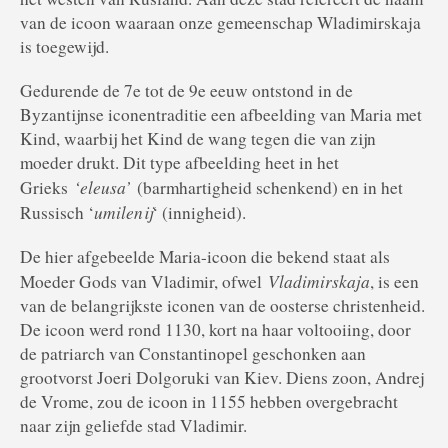
van de icoon waaraan onze gemeenschap Wladimirskaja
is toegewijd.
Gedurende de 7e tot de 9e eeuw ontstond in de
Byzantijnse iconentraditie een afbeelding van Maria met
Kind, waarbij het Kind de wang tegen die van zijn
moeder drukt. Dit type afbeelding heet in het
‘eleusa’
Grieks
(barmhartigheid schenkend) en in het
umilenij
Russisch ‘
‘ (innigheid).
De hier afgebeelde Maria-icoon die bekend staat als
Vladimirskaja
Moeder Gods van Vladimir, ofwel
, is een
van de belangrijkste iconen van de oosterse christenheid.
De icoon werd rond 1130, kort na haar voltooiing, door
de patriarch van Constantinopel geschonken aan
grootvorst Joeri Dolgoruki van Kiev. Diens zoon, Andrej
de Vrome, zou de icoon in 1155 hebben overgebracht
naar zijn geliefde stad Vladimir.