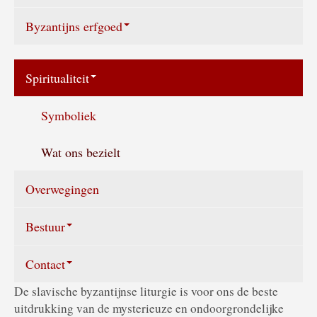
De goddelijke liturgie
Byzantijns erfgoed
Bereikbaarheid
Geschiedenis
Spiritualiteit
Iconostase en iconen
Symboliek
Het kerkgebouw
Wat ons bezielt
Het kerkelijk jaar
Overwegingen
De liturgie in Nederland
Bestuur
Literatuur
Contact
Samenstelling bestuur
Informatie sites
De slavische byzantijnse liturgie is voor ons de beste
Jaarverslag
Stuur een e-mail
uitdrukking van de mysterieuze en ondoorgrondelijke