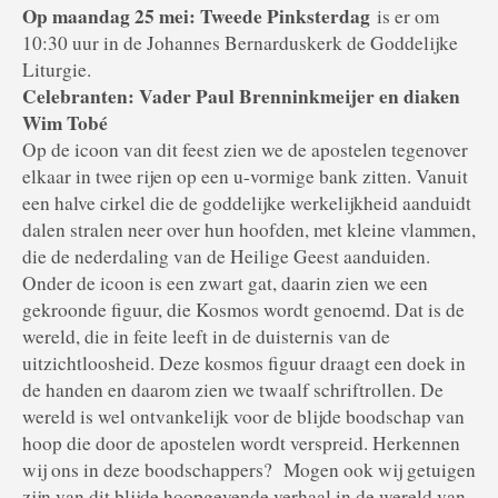
Op maandag 25 mei: Tweede Pinksterdag
is er om
10:30 uur in de Johannes Bernarduskerk de Goddelijke
Liturgie.
Celebranten: Vader Paul Brenninkmeijer en diaken
Wim Tobé
Op de icoon van dit feest zien we de apostelen tegenover
elkaar in twee rijen op een u-vormige bank zitten. Vanuit
een halve cirkel die de goddelijke werkelijkheid aanduidt
dalen stralen neer over hun hoofden, met kleine vlammen,
die de nederdaling van de Heilige Geest aanduiden.
Onder de icoon is een zwart gat, daarin zien we een
gekroonde figuur, die Kosmos wordt genoemd. Dat is de
wereld, die in feite leeft in de duisternis van de
uitzichtloosheid. Deze kosmos figuur draagt een doek in
de handen en daarom zien we twaalf schriftrollen. De
wereld is wel ontvankelijk voor de blijde boodschap van
hoop die door de apostelen wordt verspreid. Herkennen
wij ons in deze boodschappers? Mogen ook wij getuigen
zijn van dit blijde hoopgevende verhaal in de wereld van