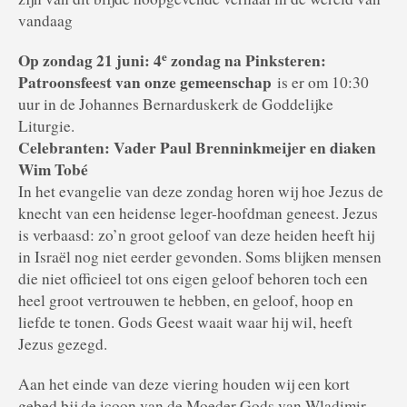
vandaag
e
Op zondag 21 juni: 4
zondag na Pinksteren:
Patroonsfeest van onze gemeenschap
is er om 10:30
uur in de Johannes Bernarduskerk de Goddelijke
Liturgie.
Celebranten: Vader Paul Brenninkmeijer en diaken
Wim Tobé
In het evangelie van deze zondag horen wij hoe Jezus de
knecht van een heidense leger-hoofdman geneest. Jezus
is verbaasd: zo’n groot geloof van deze heiden heeft hij
in Israël nog niet eerder gevonden. Soms blijken mensen
die niet officieel tot ons eigen geloof behoren toch een
heel groot vertrouwen te hebben, en geloof, hoop en
liefde te tonen. Gods Geest waait waar hij wil, heeft
Jezus gezegd.
Aan het einde van deze viering houden wij een kort
gebed bij de icoon van de Moeder Gods van Wladimir,