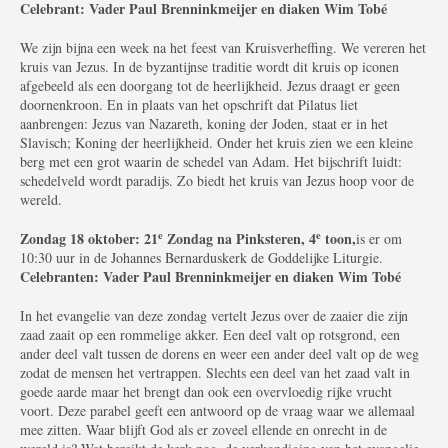
Celebrant: Vader Paul Brenninkmeijer en diaken Wim Tobé
We zijn bijna een week na het feest van Kruisverheffing. We vereren het
kruis van Jezus. In de byzantijnse traditie wordt dit kruis op iconen
afgebeeld als een doorgang tot de heerlijkheid. Jezus draagt er geen
doornenkroon. En in plaats van het opschrift dat Pilatus liet
aanbrengen: Jezus van Nazareth, koning der Joden, staat er in het
Slavisch; Koning der heerlijkheid. Onder het kruis zien we een kleine
berg met een grot waarin de schedel van Adam. Het bijschrift luidt:
schedelveld wordt paradijs. Zo biedt het kruis van Jezus hoop voor de
wereld.
e
e
Zondag 18 oktober: 21
Zondag na Pinksteren, 4
toon,
is er om
10:30 uur in de Johannes Bernarduskerk de Goddelijke Liturgie.
Celebranten: Vader Paul Brenninkmeijer en diaken Wim Tobé
In het evangelie van deze zondag vertelt Jezus over de zaaier die zijn
zaad zaait op een rommelige akker. Een deel valt op rotsgrond, een
ander deel valt tussen de dorens en weer een ander deel valt op de weg
zodat de mensen het vertrappen. Slechts een deel van het zaad valt in
goede aarde maar het brengt dan ook een overvloedig rijke vrucht
voort. Deze parabel geeft een antwoord op de vraag waar we allemaal
mee zitten. Waar blijft God als er zoveel ellende en onrecht in de