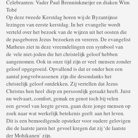
Celebranten: Vader Paul Brenninkmeijer en diaken Wim
Tobé
Op deze tweede Kerstdag horen wij de Byzantijnse
lezingen van eerste kerstdag. In het
evangelie wordt
verteld over het bezoek van de wijzen uit het oosten die
de pasgeboren Jezus
bezoeken en vereren. De evangelist
Matheus ziet in deze vreemdelingen een symbool van
de
vele niet-joden die het christelijk geloof hebben
aangenomen. Ook in onze tijd zijn er veel
mensen zonder
geloof opgegroeid. Opvallend is dat er onder hen een
aantal jongvolwassenen
zijn die desondanks het
christelijk geloof ontdekken. Zij vertellen dat Jezus
Christus hen heel
diep en persoonlijk geraakt heeft. Juist
nu welvaart, comfort, gemak en genot toch bij velen
een
gevoel van leegte geven, gaan deze jonge mensen op
zoek naar wat werkelijk betekenis geeft
aan het leven.
Dit is een bemoedigende opsteker voor oudere gelovigen
die de laatste jaren het
gevoel kregen dat zij ‘de laatste
der Mohikanen’ zijn.