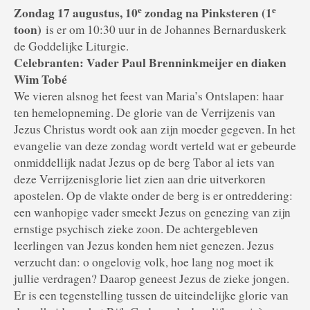
e
e
Zondag 17 augustus, 10
zondag na Pinksteren (1
toon)
is er om 10:30 uur in de Johannes Bernarduskerk
de Goddelijke Liturgie.
Celebranten: Vader Paul Brenninkmeijer en diaken
Wim Tobé
We vieren alsnog het feest van Maria’s Ontslapen: haar
ten hemelopneming. De glorie van de Verrijzenis van
Jezus Christus wordt ook aan zijn moeder gegeven. In het
evangelie van deze zondag wordt verteld wat er gebeurde
onmiddellijk nadat Jezus op de berg Tabor al iets van
deze Verrijzenisglorie liet zien aan drie uitverkoren
apostelen. Op de vlakte onder de berg is er ontreddering:
een wanhopige vader smeekt Jezus on genezing van zijn
ernstige psychisch zieke zoon. De achtergebleven
leerlingen van Jezus konden hem niet genezen. Jezus
verzucht dan: o ongelovig volk, hoe lang nog moet ik
jullie verdragen? Daarop geneest Jezus de zieke jongen.
Er is een tegenstelling tussen de uiteindelijke glorie van