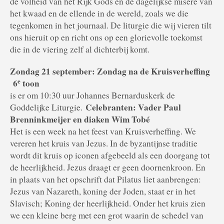
de volheid van het Rijk Gods en de dagelijkse misère van
het kwaad en de ellende in de wereld, zoals we die
tegenkomen in het journaal. De liturgie die wij vieren tilt
ons hieruit op en richt ons op een glorievolle toekomst
die in de viering zelf al dichterbij komt.
Zondag 21 september: Zondag na de Kruisverheffing
e
6
toon
is er om 10:30 uur Johannes Bernarduskerk de
Celebranten: Vader Paul
Goddelijke Liturgie.
Brenninkmeijer en diaken Wim Tobé
Het is een week na het feest van Kruisverheffing. We
vereren het kruis van Jezus. In de byzantijnse traditie
wordt dit kruis op iconen afgebeeld als een doorgang tot
de heerlijkheid. Jezus draagt er geen doornenkroon. En
in plaats van het opschrift dat Pilatus liet aanbrengen:
Jezus van Nazareth, koning der Joden, staat er in het
Slavisch; Koning der heerlijkheid. Onder het kruis zien
we een kleine berg met een grot waarin de schedel van