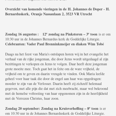
Overzicht van komende vieringen in de
H. Johannes de Doper - H.
Bernarduskerk,
Oranje Nassaulaan 2, 3523 VR Utrecht
e
e
Zondag 16 augustus : 12
zondag na Pinksteren – 3
toon
is er om
10:30 uur in de Johannes Bernardus kerk de Goddelijke Liturgie.
Celebranten: Vader Paul Brenninkmeijer en diaken Wim Tobé
Daags na het feest van Maria's ontslapen horen wij in het evangelie het
verhaal van de rijke jongeman, die door Jezus wordt uitgedaagd al zijn
bezittingen te verkopen en Jezus te volgen. Daar heeft deze jongeman
grote moeite mee. Toch gaat het in feite om de ware vrijheid, de
vrijheid om te geven en daarin vreugde te vinden. Ook Maria leefde
geheel voor haar taak die door de engel aan haar was opgedragen:
moeder te zijn van de Verlosser. Daarin heeft zij zichzelf helemaal
gegeven, met alle pijn die dat met zich meebracht, maar wel bekroond
met de hemelse voltooiing van haar opgenomen zijn in de heerlijkheid
met de Verrezen Christus, haar zoon.
e
Zondag 20 september: Zondag na Kruisverheffing – 8
toon
is er
om 10:30 uur in de Johannes Bernarduskerk de Goddelijke Liturgie.