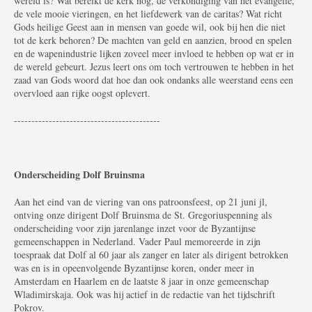
wereld is? Wat bereikt de kerk nog, de verkondiging van het evangelie,
de vele mooie vieringen, en het liefdewerk van de caritas? Wat richt
Gods heilige Geest aan in mensen van goede wil, ook bij hen die niet
tot de kerk behoren? De machten van geld en aanzien, brood en spelen
en de wapenindustrie lijken zoveel meer invloed te hebben op wat er in
de wereld gebeurt. Jezus leert ons om toch vertrouwen te hebben in het
zaad van Gods woord dat hoe dan ook ondanks alle weerstand eens een
overvloed aan rijke oogst oplevert.
------------------------------------------
Onderscheiding Dolf Bruinsma
Aan het eind van de viering van ons patroonsfeest, op 21 juni jl,
ontving onze dirigent Dolf Bruinsma de St. Gregoriuspenning als
onderscheiding voor zijn jarenlange inzet voor de Byzantijnse
gemeenschappen in Nederland. Vader Paul memoreerde in zijn
toespraak dat Dolf al 60 jaar als zanger en later als dirigent betrokken
was en is in opeenvolgende Byzantijnse koren, onder meer in
Amsterdam en Haarlem en de laatste 8 jaar in onze gemeenschap
Wladimirskaja. Ook was hij actief in de redactie van het tijdschrift
Pokrov.