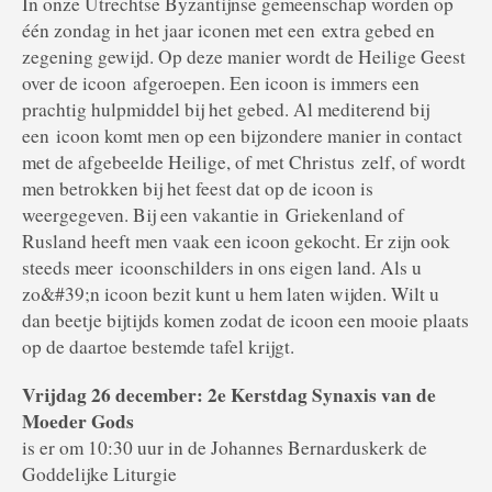
In onze Utrechtse Byzantijnse gemeenschap worden op
één zondag in het jaar iconen met een
extra gebed en
zegening gewijd. Op deze manier wordt de Heilige Geest
over de icoon
afgeroepen. Een icoon is immers een
prachtig hulpmiddel bij het gebed. Al mediterend bij
een
icoon komt men op een bijzondere manier in contact
met de afgebeelde Heilige, of met Christus
zelf, of wordt
men betrokken bij het feest dat op de icoon is
weergegeven. Bij een vakantie in
Griekenland of
Rusland heeft men vaak een icoon gekocht. Er zijn ook
steeds meer
icoonschilders in ons eigen land. Als u
zo&#39;n icoon bezit kunt u hem laten wijden. Wilt u
dan b
eetje bijtijds komen zodat de icoon een mooie plaats
op de daartoe bestemde tafel krijgt.
Vrijdag 26 december: 2e Kerstdag Synaxis van de
Moeder Gods
is er om 10:30 uur in de Johannes Bernarduskerk de
Goddelijke Liturgie